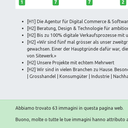
1
7
7
2
[H1] Die Agentur für Digital Commerce & Softwa
[H2] Beratung, Design & Technologie für ambitio
[H2] Bis zu 100% digitale Verkaufsprozesse mit 
[H2] «Wir sind fünf mal grösser als unser zweit
gewachsen. Einer der Hauptgründe dafür war, di
von Sitewerk.»
[H2] Unsere Projekte mit echtem Mehrwert
[H2] Wir sind in vielen Branchen zu Hause. Beson
| Grosshandel | Konsumgüter | Industrie | Nachhal
Abbiamo trovato 63 immagini in questa pagina web.
Buono, molte o tutte le tue immagini hanno attributo a