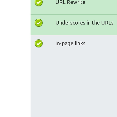
URL Rewrite
Underscores in the URLs
In-page links