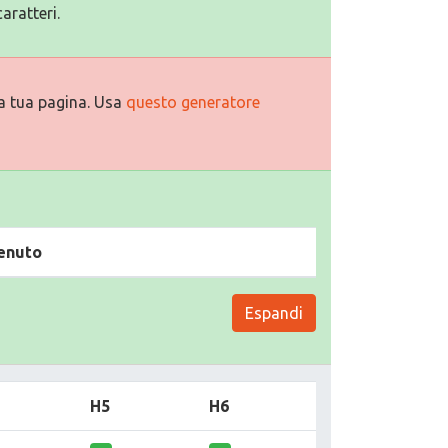
aratteri.
a tua pagina. Usa
questo generatore
enuto
Espandi
H5
H6