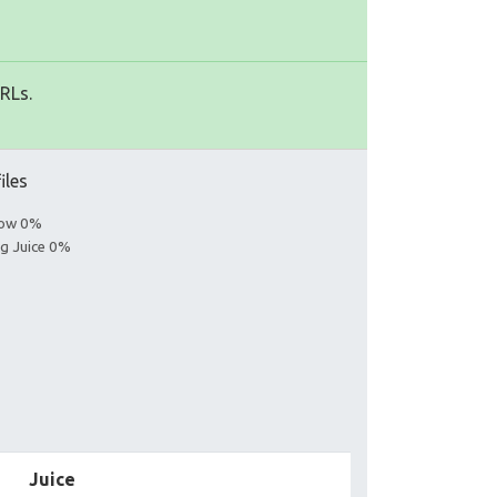
URLs.
iles
llow 0%
ng Juice 0%
Juice