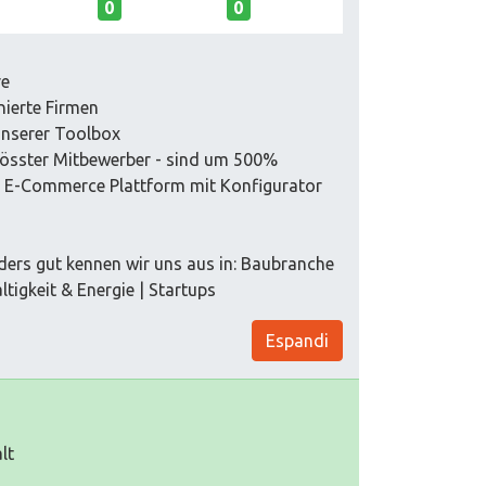
0
0
re
nierte Firmen
unserer Toolbox
grösster Mitbewerber - sind um 500%
e E-Commerce Plattform mit Konfigurator
ders gut kennen wir uns aus in: Baubranche
tigkeit & Energie | Startups
Espandi
lt