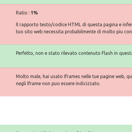
Ratio :
1%
Il rapporto testo/codice HTML di questa pagina e inferi
tuo sito web necessita probabilmente di molto piu con
Perfetto, non e stato rilevato contenuto Flash in quest
Molto male, hai usato Iframes nelle tue pagine web, qu
negli Iframe non puo essere indicizzato.