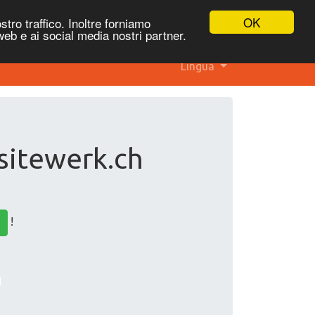
OK
stro traffico. Inoltre forniamo
 web e ai social media nostri partner.
Lingua
 sitewerk.ch
!