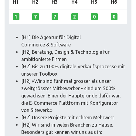
H1
H2
H3
H4
H5
H6
1
7
7
2
0
0
[H1] Die Agentur für Digital
Commerce & Software
[H2] Beratung, Design & Technologie für
ambitionierte Firmen
[H2] Bis zu 100% digitale Verkaufsprozesse mit
unserer Toolbox
[H2] «Wir sind fünf mal grösser als unser
zweitgrösster Mitbewerber - sind um 500%
gewachsen. Einer der Hauptgründe dafür war,
die E-Commerce Plattform mit Konfigurator
von Sitewerk.»
[H2] Unsere Projekte mit echtem Mehrwert
[H2] Wir sind in vielen Branchen zu Hause.
Besonders gut kennen wir uns aus in: