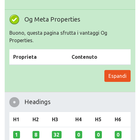
Og Meta Properties
Buono, questa pagina sfrutta i vantaggi Og
Properties.
Proprieta
Contenuto
Espandi
Headings
H1
H2
H3
H4
H5
H6
1
8
32
0
0
0