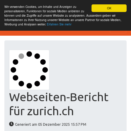
Wir verwenden Cookies, um Inhalte und Anzeigen zu
OK
personalisieren, Funktionen für soziale Medien anbieten zu
können und die Zugriffe auf unsere Website zu analysieren. Ausserdem geben wir
Informationen zu Ihrer Nutzung unserer Website an unsere Partner für soziale Medien,
Werbung und Analysen weiter.
Erfahren Sie mehr
Website-SEO-Überprüfung
Webseiten-Bericht
für zurich.ch
Generiert am 05 Dezember 2025 15:57 PM