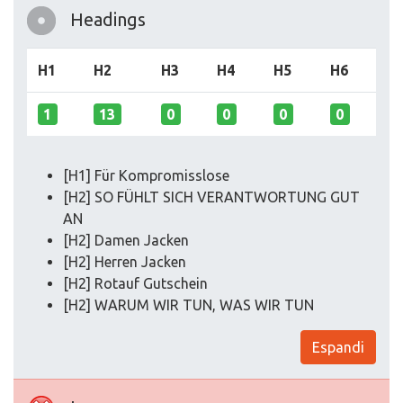
Headings
H1
H2
H3
H4
H5
H6
1
13
0
0
0
0
[H1] Für Kompromisslose
[H2] SO FÜHLT SICH VERANTWORTUNG GUT
AN
[H2] Damen Jacken
[H2] Herren Jacken
[H2] Rotauf Gutschein
[H2] WARUM WIR TUN, WAS WIR TUN
Espandi