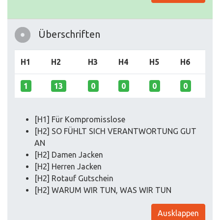
Überschriften
H1
H2
H3
H4
H5
H6
1
13
0
0
0
0
[H1] Für Kompromisslose
[H2] SO FÜHLT SICH VERANTWORTUNG GUT
AN
[H2] Damen Jacken
[H2] Herren Jacken
[H2] Rotauf Gutschein
[H2] WARUM WIR TUN, WAS WIR TUN
Ausklappen