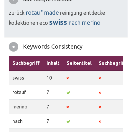
rotauf
made
zurück
reinigung
entdecke
swiss
nach
merino
kollektionen
eco
Keywords Consistency
Suchbegriff
Inhalt
Seitentitel
Suchbegriffe
swiss
10
rotauf
7
merino
7
nach
7