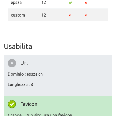
epsza
12
custom
12
Usabilita
Url
Dominio : epsza.ch
Lunghezza : 8
Favicon
Grande, il tuo sito usa una favicon.