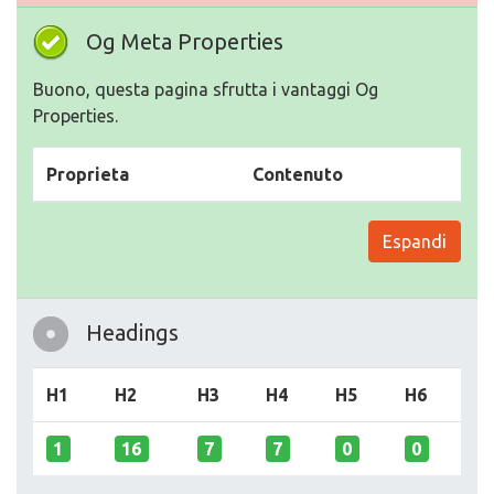
Og Meta Properties
Buono, questa pagina sfrutta i vantaggi Og
Properties.
Proprieta
Contenuto
Espandi
Headings
H1
H2
H3
H4
H5
H6
1
16
7
7
0
0