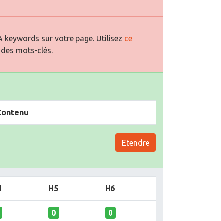
 keywords sur votre page. Utilisez
ce
 des mots-clés.
Contenu
Etendre
4
H5
H6
0
0