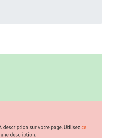
description sur votre page. Utilisez
ce
 une description.