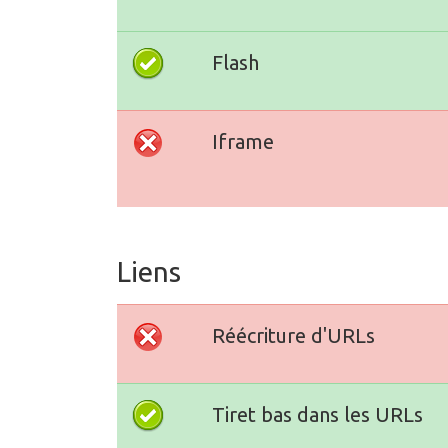
Flash
Iframe
Liens
Réécriture d'URLs
Tiret bas dans les URLs