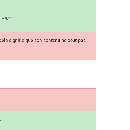
 page.
la signifie que son contenu ne peut pas
.
.