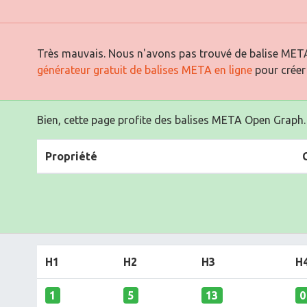
Très mauvais. Nous n'avons pas trouvé de balise META
générateur gratuit de balises META en ligne
pour créer
Bien, cette page profite des balises META Open Graph.
Propriété
H1
H2
H3
H
1
5
13
0