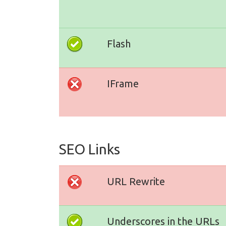
Flash
IFrame
SEO Links
URL Rewrite
Underscores in the URLs