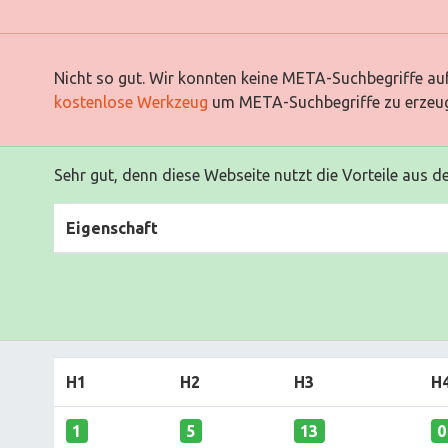
Nicht so gut. Wir konnten keine META-Suchbegriffe auf
kostenlose Werkzeug
um META-Suchbegriffe zu erzeu
Sehr gut, denn diese Webseite nutzt die Vorteile aus d
Eigenschaft
H1
H2
H3
H
1
5
13
0