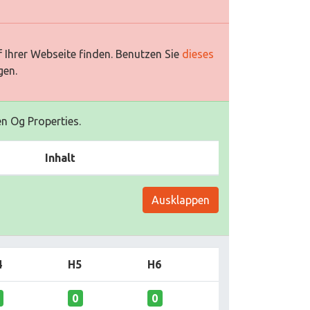
 Ihrer Webseite finden. Benutzen Sie
dieses
gen.
en Og Properties.
Inhalt
Ausklappen
4
H5
H6
0
0