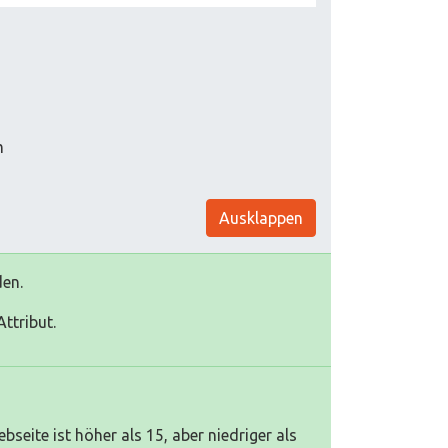
m
Ausklappen
den.
ttribut.
eite ist höher als 15, aber niedriger als