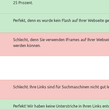
25 Prozent.
Perfekt, denn es wurde kein Flash auf Ihrer Webseite g
Schlecht, denn Sie verwenden IFrames auf Ihrer Websei
werden können.
Schlecht. Ihre Links sind für Suchmaschinen nicht gut l
Perfekt! Wir haben keine Unterstriche in Ihren Links ent