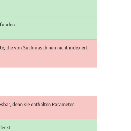
efunden.
te, die von Suchmaschinen nicht indexiert
esbar, denn sie enthalten Parameter.
deckt.