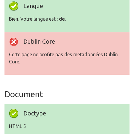
Langue
Bien. Votre langue est :
de
.
Dublin Core
Cette page ne profite pas des métadonnées Dublin
Core.
Document
Doctype
HTML 5