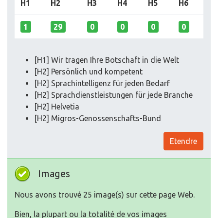
H1
H2
H3
H4
H5
H6
1
29
0
0
0
0
[H1] Wir tragen Ihre Botschaft in die Welt
[H2] Persönlich und kompetent
[H2] Sprachintelligenz für jeden Bedarf
[H2] Sprachdienstleistungen für jede Branche
[H2] Helvetia
[H2] Migros-Genossenschafts-Bund
Etendre
Images
Nous avons trouvé 25 image(s) sur cette page Web.
Bien, la plupart ou la totalité de vos images