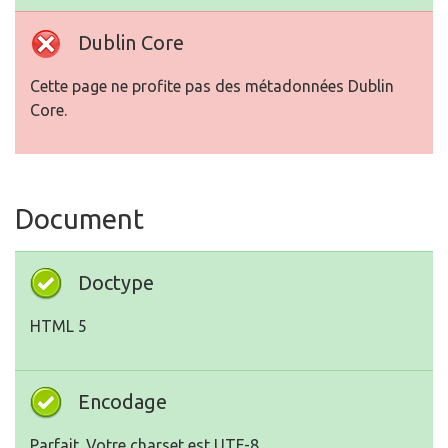
Dublin Core
Cette page ne profite pas des métadonnées Dublin
Core.
Document
Doctype
HTML 5
Encodage
Parfait. Votre charset est UTF-8.