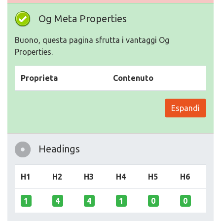
Og Meta Properties
Buono, questa pagina sfrutta i vantaggi Og
Properties.
Proprieta
Contenuto
Espandi
Headings
H1
H2
H3
H4
H5
H6
1
4
4
1
0
0