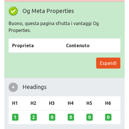
Og Meta Properties
Buono, questa pagina sfrutta i vantaggi Og
Properties.
Proprieta
Contenuto
Espandi
Headings
H1
H2
H3
H4
H5
H6
1
2
0
0
0
0