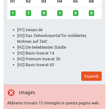
H1
H2
H3
H4
H5
H6
1
7
0
1
0
0
[H1] zwopo.de
[H2] Das Zeitwohnportal für möbliertes
Wohnen auf Zeit!
[H2] Die beliebtesten Städte
[H2] Basis-Inserat 14
[H2] Premium-Inserat 30
[H2] Basis-Inserat 60
Espandi
Images
Abbiamo trovato 15 immagini in questa pagina web.