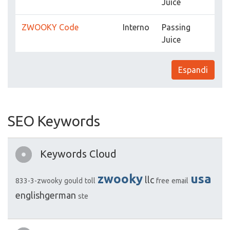
Juice
ZWOOKY Code
Interno
Passing
Juice
Espandi
SEO Keywords
Keywords Cloud
zwooky
usa
llc
833-3-zwooky
gould
toll
free
email
englishgerman
ste