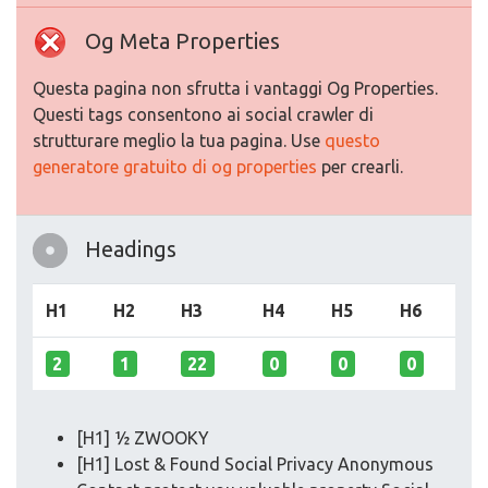
Og Meta Properties
Questa pagina non sfrutta i vantaggi Og Properties.
Questi tags consentono ai social crawler di
strutturare meglio la tua pagina. Use
questo
generatore gratuito di og properties
per crearli.
Headings
H1
H2
H3
H4
H5
H6
2
1
22
0
0
0
[H1] ½ ZWOOKY
[H1] Lost & Found Social Privacy Anonymous