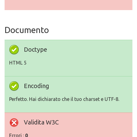
Documento
Doctype
HTML 5
Encoding
Perfetto. Hai dichiarato che il tuo charset e UTF-8.
Validita W3C
Errori :
0