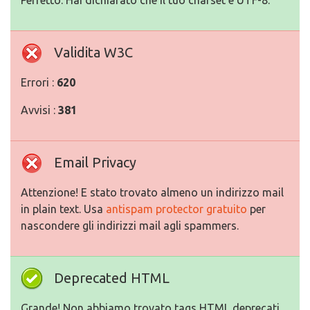
Perfetto. Hai dichiarato che il tuo charset e UTF-8.
Validita W3C
Errori :
620
Avvisi :
381
Email Privacy
Attenzione! E stato trovato almeno un indirizzo mail
in plain text. Usa
antispam protector gratuito
per
nascondere gli indirizzi mail agli spammers.
Deprecated HTML
Grande! Non abbiamo trovato tags HTML deprecati