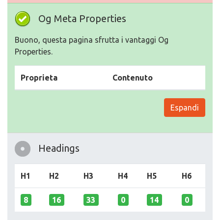
Og Meta Properties
Buono, questa pagina sfrutta i vantaggi Og
Properties.
Proprieta
Contenuto
Espandi
Headings
H1
H2
H3
H4
H5
H6
8
16
33
0
14
0