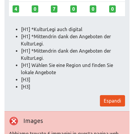
4
0
7
0
0
0
[H1] *KulturLegi auch digital
[H1] *Mittendrin dank den Angeboten der
KulturLegi.
[H1] *Mittendrin dank den Angeboten der
KulturLegi.
[H1] Wählen Sie eine Region und finden Sie
lokale Angebote
[H3]
[H3]
Espandi
Images
Abbiamo trovato 6 immagini in questa pagina web.