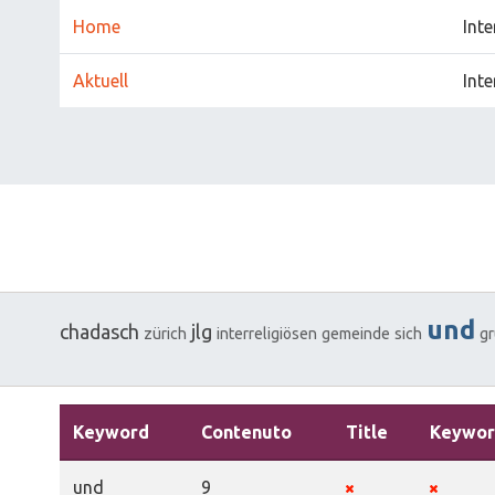
Home
Int
Aktuell
Int
und
chadasch
jlg
zürich
interreligiösen
gemeinde
sich
g
Keyword
Contenuto
Title
Keywor
und
9