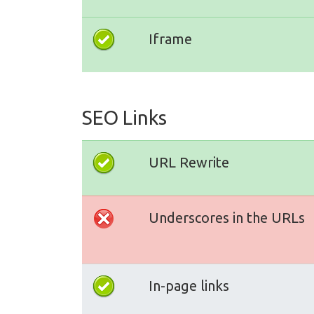
Iframe
SEO Links
URL Rewrite
Underscores in the URLs
In-page links