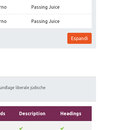
erno
Passing Juice
erno
Passing Juice
Espandi
rundlage
liberale
jüdische
ds
Description
Headings