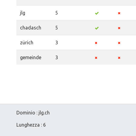
jlg
5
chadasch
5
zürich
3
gemeinde
3
Dominio : jlg.ch
Lunghezza : 6