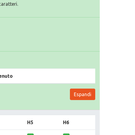
aratteri.
enuto
Espandi
H5
H6