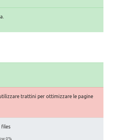
a.
ilizzare trattini per ottimizzare le pagine
 files
llow 0%