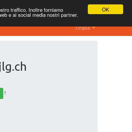
OK
stro traffico. Inoltre forniamo
 web e ai social media nostri partner.
Lingua
jlg.ch
!