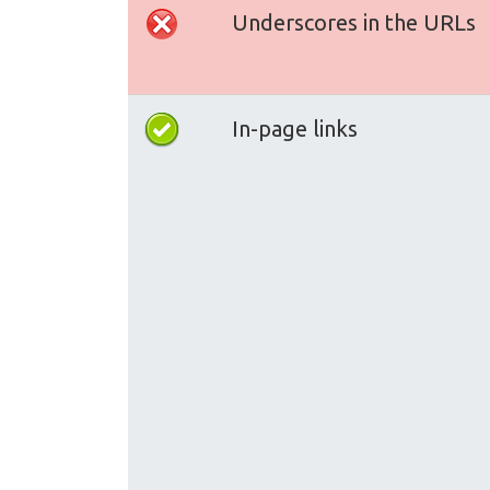
Underscores in the URLs
In-page links