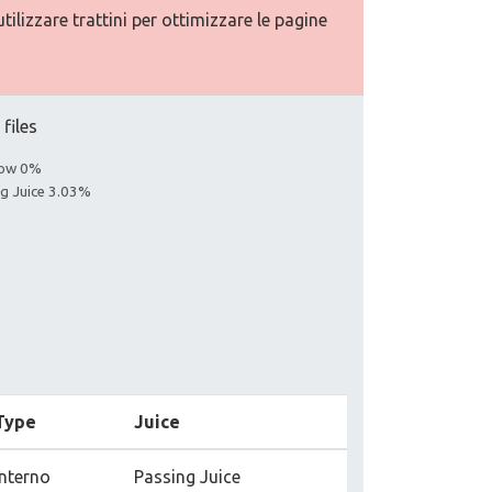
ilizzare trattini per ottimizzare le pagine
 files
llow 0%
ng Juice 3.03%
Type
Juice
Interno
Passing Juice