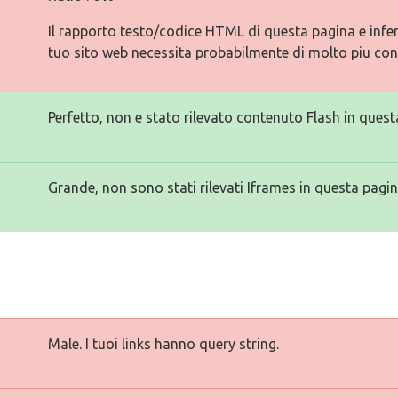
Il rapporto testo/codice HTML di questa pagina e inferi
tuo sito web necessita probabilmente di molto piu con
Perfetto, non e stato rilevato contenuto Flash in quest
Grande, non sono stati rilevati Iframes in questa pagin
Male. I tuoi links hanno query string.