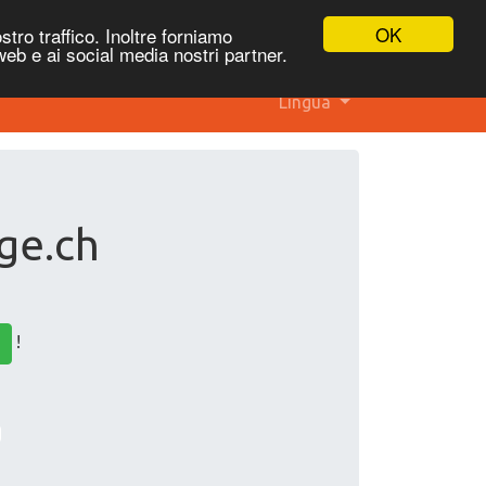
OK
stro traffico. Inoltre forniamo
 web e ai social media nostri partner.
Lingua
 ge.ch
!