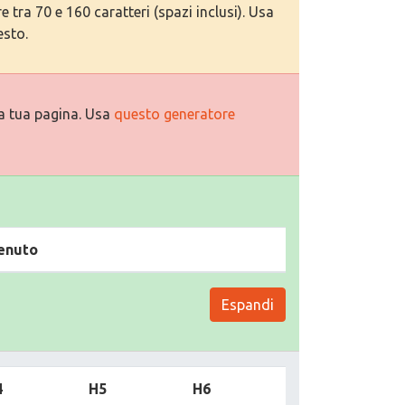
tra 70 e 160 caratteri (spazi inclusi). Usa
esto.
a tua pagina. Usa
questo generatore
enuto
Espandi
4
H5
H6