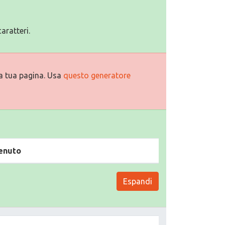
aratteri.
a tua pagina. Usa
questo generatore
enuto
Espandi