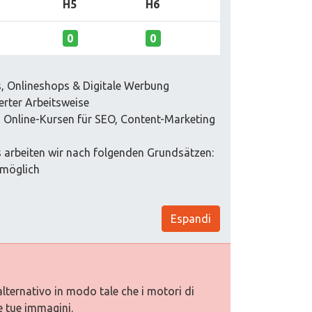
H5
H6
0
0
s, Onlineshops & Digitale Werbung
ierter Arbeitsweise
en Online-Kursen für SEO, Content-Marketing
s arbeiten wir nach folgenden Grundsätzen:
 möglich
Espandi
alternativo in modo tale che i motori di
e tue immagini.