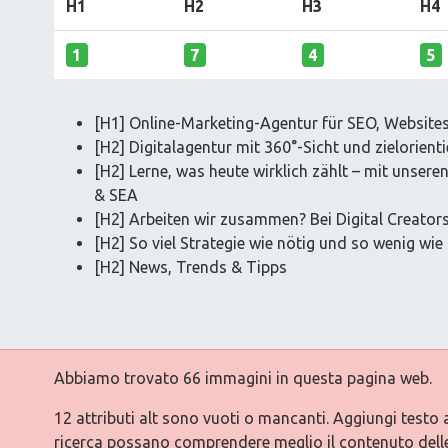
H1
H2
H3
H4
1
7
4
5
[H1] Online-Marketing-Agentur für SEO, Website
[H2] Digitalagentur mit 360°-Sicht und zielorient
[H2] Lerne, was heute wirklich zählt – mit unser
& SEA
[H2] Arbeiten wir zusammen? Bei Digital Creator
[H2] So viel Strategie wie nötig und so wenig wie
[H2] News, Trends & Tipps
Abbiamo trovato 66 immagini in questa pagina web.
12 attributi alt sono vuoti o mancanti. Aggiungi testo 
ricerca possano comprendere meglio il contenuto dell