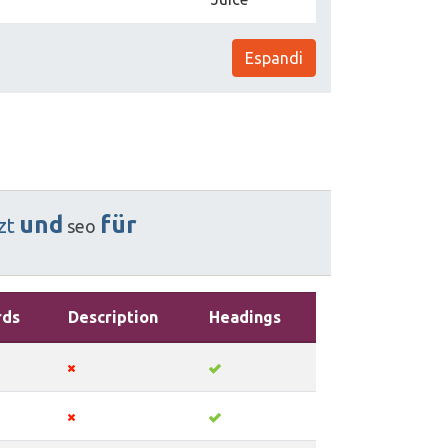
Espandi
und
für
zt
seo
rds
Description
Headings