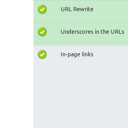
URL Rewrite
Underscores in the URLs
In-page links