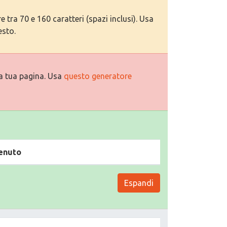
tra 70 e 160 caratteri (spazi inclusi). Usa
esto.
a tua pagina. Usa
questo generatore
enuto
Espandi