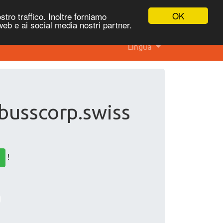
OK
stro traffico. Inoltre forniamo
 web e ai social media nostri partner.
Lingua
 busscorp.swiss
!