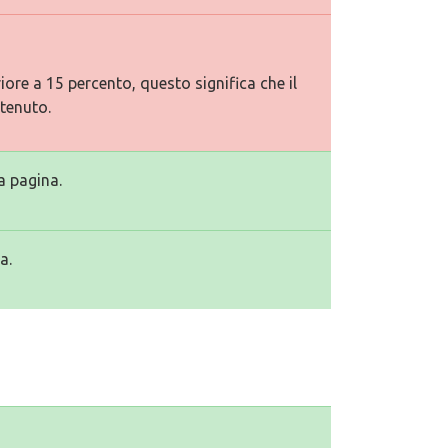
ore a 15 percento, questo significa che il
tenuto.
a pagina.
a.