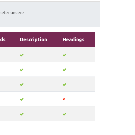
neter
unsere
ds
Description
Headings