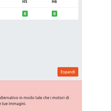
H5
H6
0
0
Espandi
alternativo in modo tale che i motori di
e tue immagini.