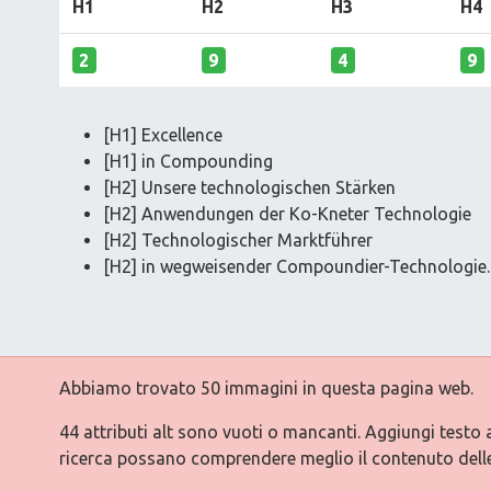
H1
H2
H3
H4
2
9
4
9
[H1] Excellence
[H1] in Compounding
[H2] Unsere technologischen Stärken
[H2] Anwendungen der Ko-Kneter Technologie
[H2] Technologischer Marktführer
[H2] in wegweisender Compoundier-Technologie.
Abbiamo trovato 50 immagini in questa pagina web.
44 attributi alt sono vuoti o mancanti. Aggiungi testo 
ricerca possano comprendere meglio il contenuto dell