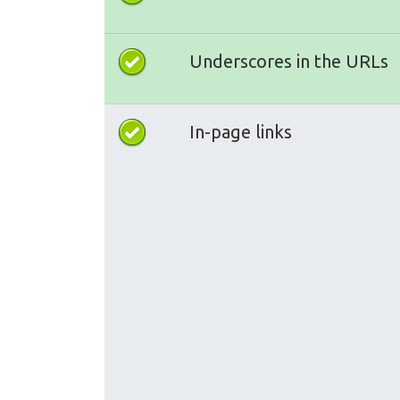
Underscores in the URLs
In-page links