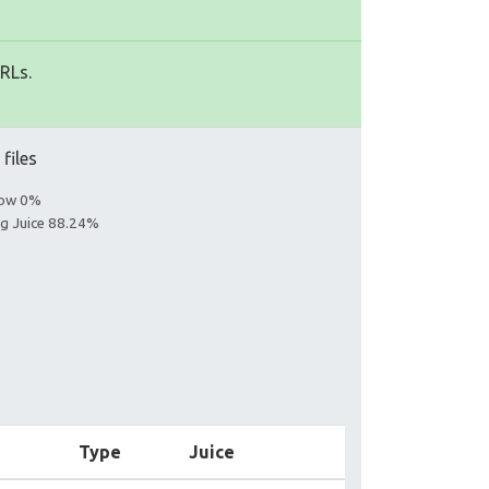
URLs.
 files
llow 0%
ing Juice 88.24%
Type
Juice