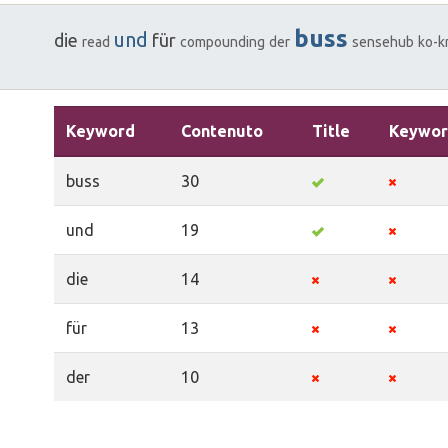
buss
und
die
für
read
compounding
der
sensehub
ko-k
Keyword
Contenuto
Title
Keywor
buss
30
und
19
die
14
für
13
der
10