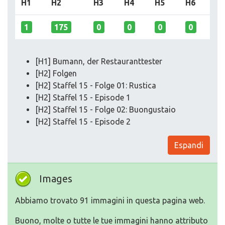
H1
H2
H3
H4
H5
H6
1
175
0
0
0
0
[H1] Bumann, der Restauranttester
[H2] Folgen
[H2] Staffel 15 - Folge 01: Rustica
[H2] Staffel 15 - Episode 1
[H2] Staffel 15 - Folge 02: Buongustaio
[H2] Staffel 15 - Episode 2
Espandi
Images
Abbiamo trovato 91 immagini in questa pagina web.
Buono, molte o tutte le tue immagini hanno attributo