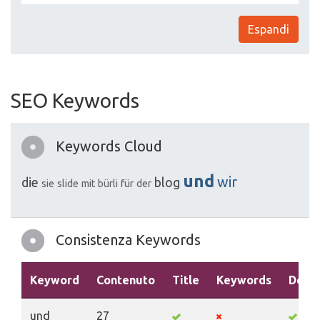
Espandi
SEO Keywords
Keywords Cloud
und
wir
die
blog
sie
slide
mit
bürli
für
der
Consistenza Keywords
Keyword
Contenuto
Title
Keywords
Descr
und
27