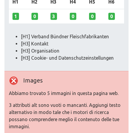
H1
H2
H3
H4
H5
H6
1
0
3
0
0
0
[H1] Verband Bündner Fleisch­fabrikanten
[H3] Kontakt
[H3] Organisation
[H3] Cookie- und Datenschutzeinstellungen
Images
Abbiamo trovato 5 immagini in questa pagina web.
3 attributi alt sono vuoti o mancanti. Aggiungi testo
alternativo in modo tale che i motori di ricerca
possano comprendere meglio il contenuto delle tue
immagini.