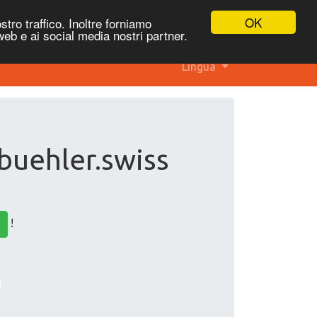
OK
stro traffico. Inoltre forniamo
 web e ai social media nostri partner.
Lingua
 buehler.swiss
!