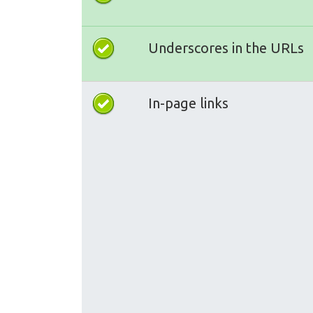
Underscores in the URLs
In-page links