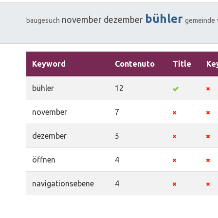
bühler
november
dezember
baugesuch
gemeinde
Keyword
Contenuto
Title
Ke
bühler
12
november
7
dezember
5
öffnen
4
navigationsebene
4