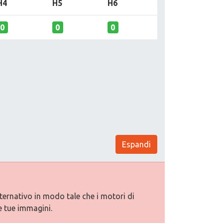
H4
H5
H6
0
0
0
Espandi
lternativo in modo tale che i motori di
e tue immagini.