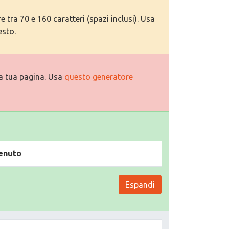
tra 70 e 160 caratteri (spazi inclusi). Usa
esto.
a tua pagina. Usa
questo generatore
enuto
Espandi