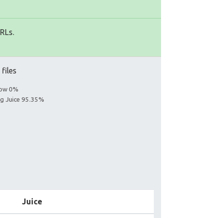
URLs.
 files
llow 0%
ing Juice 95.35%
Juice