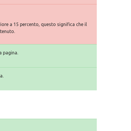
ore a 15 percento, questo significa che il
tenuto.
a pagina.
a.