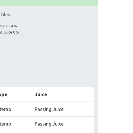
 files
llow 7.14%
ng Juice 0%
ype
Juice
nterno
Passing Juice
nterno
Passing Juice