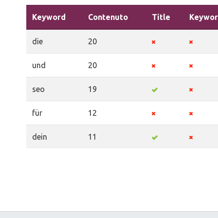
Keyword
Contenuto
Title
Keywor
die
20
und
20
seo
19
für
12
dein
11