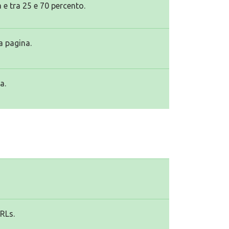
 e tra 25 e 70 percento.
a pagina.
a.
URLs.