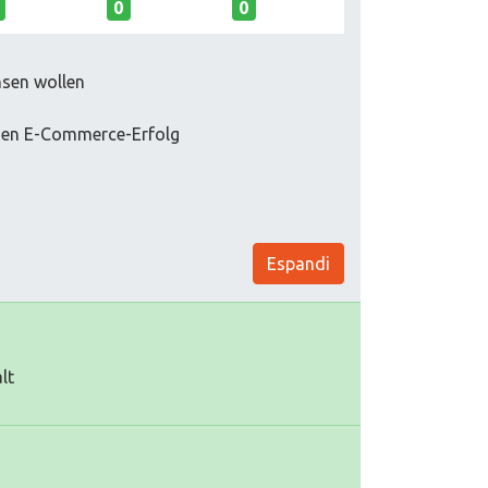
0
0
sen wollen
inen E-Commerce-Erfolg
Espandi
lt