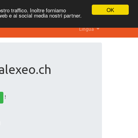
OK
stro traffico. Inoltre forniamo
 web e ai social media nostri partner.
Lingua
 alexeo.ch
!