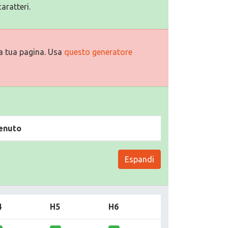
aratteri.
a tua pagina. Usa
questo generatore
enuto
Espandi
4
H5
H6