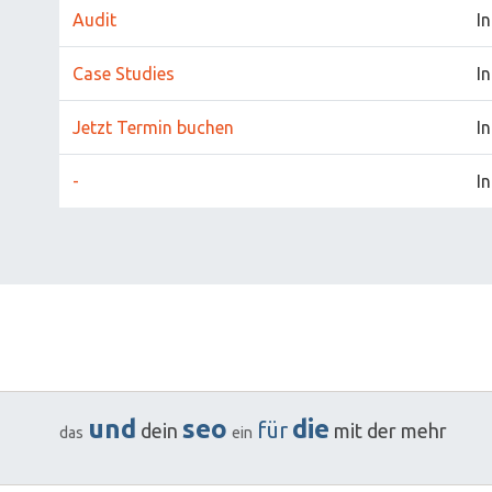
Audit
I
Case Studies
I
Jetzt Termin buchen
I
-
I
und
seo
die
für
dein
mit
der
mehr
das
ein