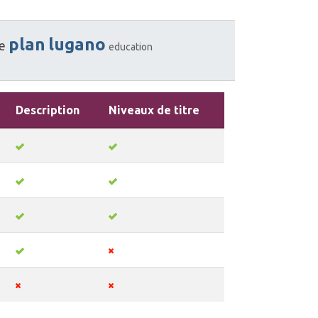
plan
lugano
e
education
Description
Niveaux de titre