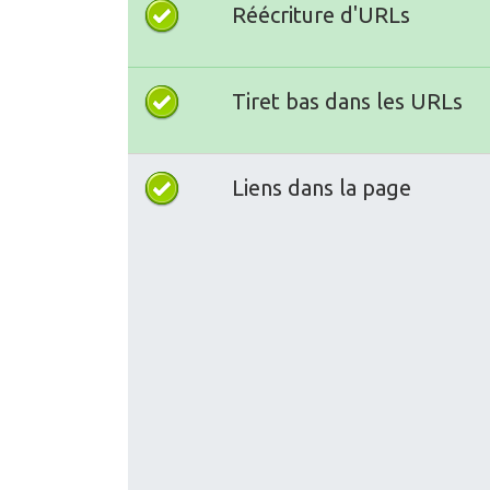
Réécriture d'URLs
Tiret bas dans les URLs
Liens dans la page