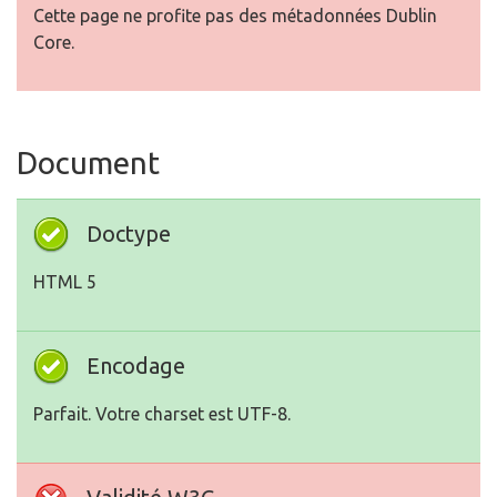
Cette page ne profite pas des métadonnées Dublin
Core.
Document
Doctype
HTML 5
Encodage
Parfait. Votre charset est UTF-8.