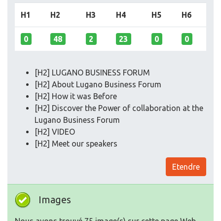
H1
H2
H3
H4
H5
H6
0
48
2
23
0
0
[H2] LUGANO BUSINESS FORUM
[H2] About Lugano Business Forum
[H2] How it was Before
[H2] Discover the Power of collaboration at the
Lugano Business Forum
[H2] VIDEO
[H2] Meet our speakers
Etendre
Images