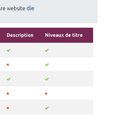
die
hre
website
Description
Niveaux de titre