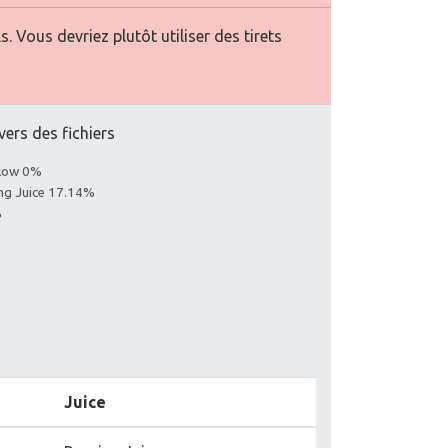
Vous devriez plutôt utiliser des tirets
vers des fichiers
llow 0%
ing Juice 17.14%
%
Juice