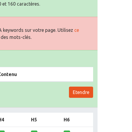
 et 160 caractères.
 keywords sur votre page. Utilisez
ce
 des mots-clés.
Contenu
Etendre
H4
H5
H6