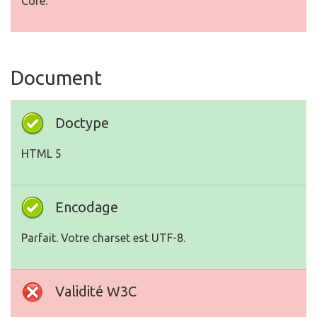
Core.
Document
Doctype
HTML 5
Encodage
Parfait. Votre charset est UTF-8.
Validité W3C