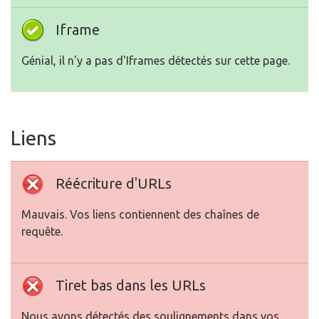
Iframe
Génial, il n'y a pas d'Iframes détectés sur cette page.
Liens
Réécriture d'URLs
Mauvais. Vos liens contiennent des chaînes de
requête.
Tiret bas dans les URLs
Nous avons détectés des soulignements dans vos