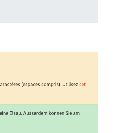
caractères (espaces compris). Utilisez
cet
emeine Elsau. Ausserdem können Sie am