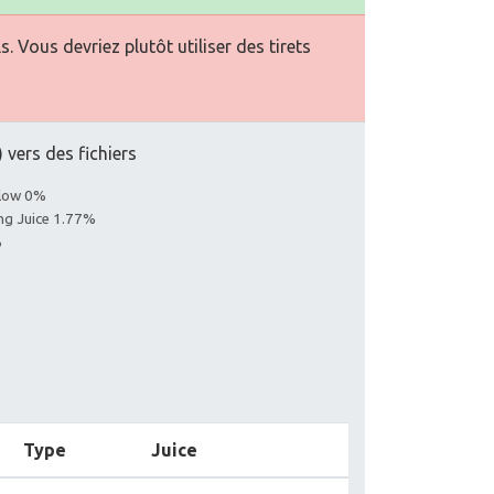
Vous devriez plutôt utiliser des tirets
 vers des fichiers
llow 0%
ing Juice 1.77%
%
Type
Juice