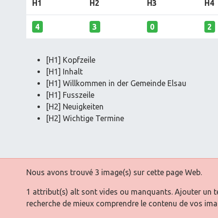
H1
H2
H3
H4
4
3
0
2
[H1] Kopfzeile
[H1] Inhalt
[H1] Willkommen in der Gemeinde Elsau
[H1] Fusszeile
[H2] Neuigkeiten
[H2] Wichtige Termine
Nous avons trouvé 3 image(s) sur cette page Web.
1 attribut(s) alt sont vides ou manquants. Ajouter un 
recherche de mieux comprendre le contenu de vos ima