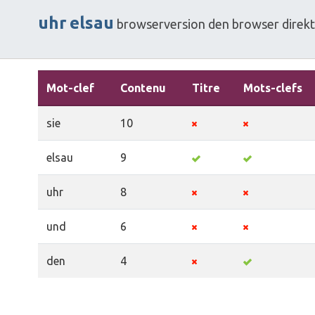
uhr
elsau
browserversion
den
browser
direkt
Mot-clef
Contenu
Titre
Mots-clefs
sie
10
elsau
9
uhr
8
und
6
den
4