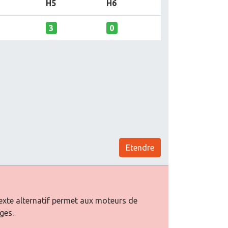
H5
H6
3
0
Etendre
texte alternatif permet aux moteurs de
ges.