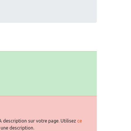
description sur votre page. Utilisez
ce
 une description.