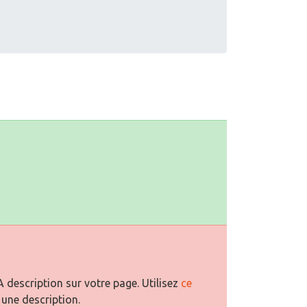
description sur votre page. Utilisez
ce
 une description.