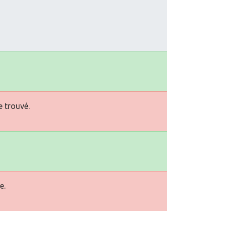
e trouvé.
e.