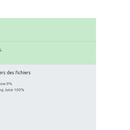
.
ers des fichiers
llow 0%
ing Juice 100%