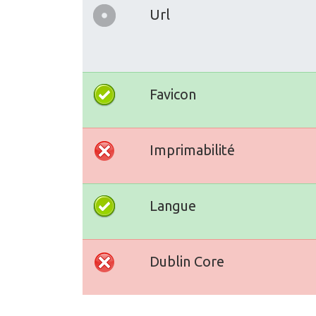
Url
Favicon
Imprimabilité
Langue
Dublin Core