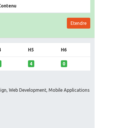
Contenu
Etendre
4
H5
H6
4
0
ign, Web Development, Mobile Applications