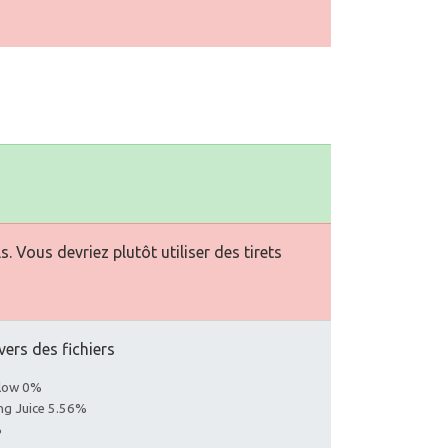
Vous devriez plutôt utiliser des tirets
vers des fichiers
llow 0%
ing Juice 5.56%
%