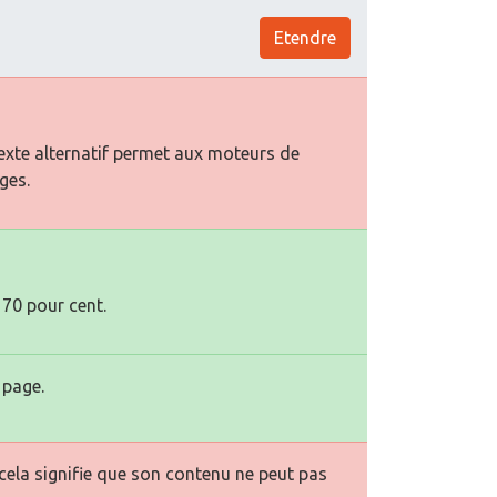
Etendre
texte alternatif permet aux moteurs de
ges.
 70 pour cent.
 page.
la signifie que son contenu ne peut pas