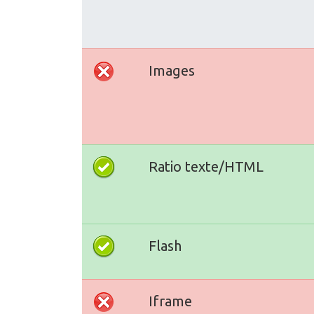
Images
Ratio texte/HTML
Flash
Iframe