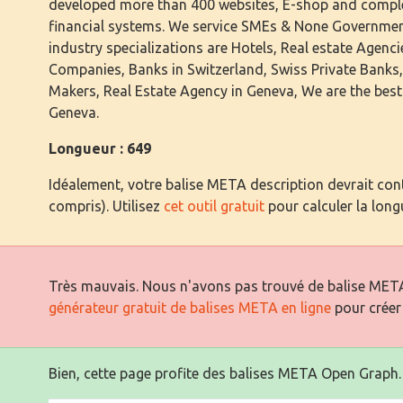
developed more than 400 websites, E-shop and compl
financial systems. We service SMEs & None Governmen
industry specializations are Hotels, Real estate Agenc
Companies, Banks in Switzerland, Swiss Private Banks,
Makers, Real Estate Agency in Geneva, We are the be
Geneva.
Longueur : 649
Idéalement, votre balise META description devrait cont
compris). Utilisez
cet outil gratuit
pour calculer la long
Très mauvais. Nous n'avons pas trouvé de balise META
générateur gratuit de balises META en ligne
pour créer
Bien, cette page profite des balises META Open Graph.