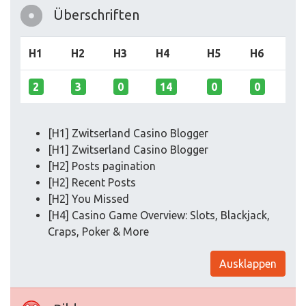
Überschriften
H1
H2
H3
H4
H5
H6
2
3
0
14
0
0
[H1] Zwitserland Casino Blogger
[H1] Zwitserland Casino Blogger
[H2] Posts pagination
[H2] Recent Posts
[H2] You Missed
[H4] Casino Game Overview: Slots, Blackjack,
Craps, Poker & More
Ausklappen