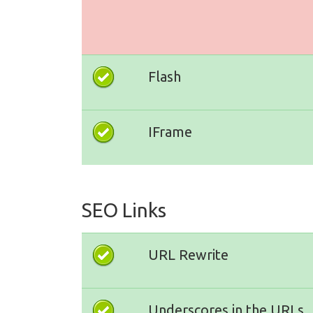
Flash
IFrame
SEO Links
URL Rewrite
Underscores in the URLs