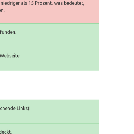
niedriger als 15 Prozent, was bedeutet,
en.
efunden.
 Webseite.
echende Links)!
deckt.