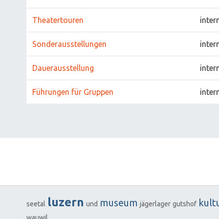
Theatertouren
inter
Sonderausstellungen
inter
Dauerausstellung
inter
Führungen für Gruppen
inter
luzern
museum
kult
seetal
und
jägerlager
gutshof
wauwil