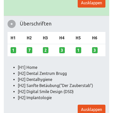
Ausklappen
Überschriften
H1
H2
H3
H4
H5
H6
1
7
2
3
1
3
[H1] Home
[H2] Dental Zentrum Brugg
[H2] Dentalhygiene
[H2] Sanfte Betäubung(“Der Zauberstab”)
[H2] Digital Smile Design (DSD)
[H2] Implantologie
Ausklappen