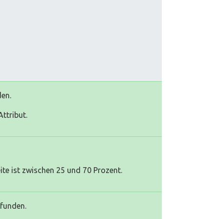
den.
ttribut.
te ist zwischen 25 und 70 Prozent.
efunden.