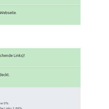
 Webseite.
echende Links)!
deckt.
low 0%
iche Links 5.88%