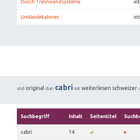
Dusch Trennwandsysteme
in
Umkleidekabinen
in
cabri
original
weiterlesen
schweizer
und
iban
mit
Suchbegriff
Inhalt
Seitentitel
Suchbe
cabri
14