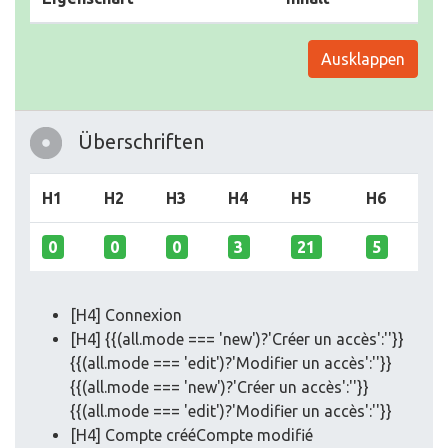
Ausklappen
Überschriften
H1
H2
H3
H4
H5
H6
0
0
0
3
21
5
[H4] Connexion
[H4] {{(all.mode === 'new')?'Créer un accès':''}}
{{(all.mode === 'edit')?'Modifier un accès':''}}
{{(all.mode === 'new')?'Créer un accès':''}}
{{(all.mode === 'edit')?'Modifier un accès':''}}
[H4] Compte crééCompte modifié