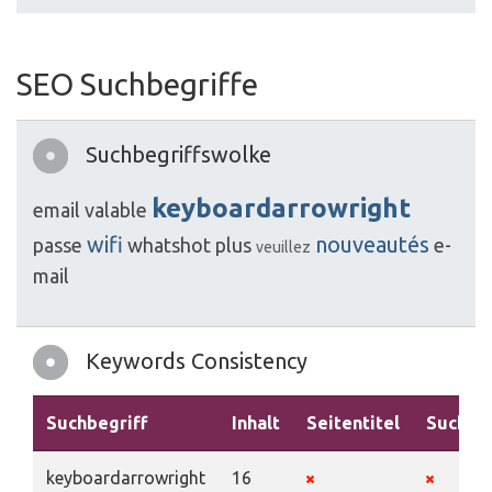
SEO Suchbegriffe
Suchbegriffswolke
keyboardarrowright
email
valable
wifi
nouveautés
passe
whatshot
plus
e-
veuillez
mail
Keywords Consistency
Suchbegriff
Inhalt
Seitentitel
Suchbeg
keyboardarrowright
16