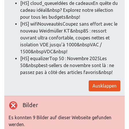
[H5] cloud_queueIdées de cadeauxEn quête du
cadeau idéal&nbsp? Explorez notre sélection
pour tous les budgets&nbsp!
[H5] wifiNouveautésCoupez sans effort avec le
nouveau Weidmüller KT&nbsp8S : ressort
ouvrant ultra confortable, coupes nettes et
isolation VDE jusqu'à 1000&nbspVAC /
1500&nbspVDC&nbsp!
[H5] equalizerTop 50 : Novembre 2025Les
50&nbspbest-sellers de novembre sont là : ne
passez pas à côté des articles favoris&nbsp!
Ausklappen
Bilder
Es konnten 9 Bilder auf dieser Webseite gefunden
werden.