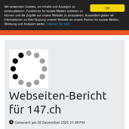
Wir verwenden Cookies, um Inhalte und Anzeigen zu
OK
personalisieren, Funktionen für soziale Medien anbieten zu
können und die Zugriffe auf unsere Website zu analysieren. Ausserdem geben wir
Informationen zu Ihrer Nutzung unserer Website an unsere Partner für soziale Medien,
Werbung und Analysen weiter.
Erfahren Sie mehr
Website-SEO-Überprüfung
Webseiten-Bericht
für 147.ch
Generiert am 05 Dezember 2025 21:49 PM